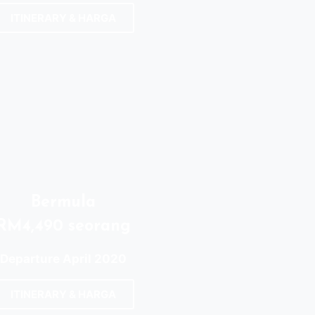
ITINERARY & HARGA
LL IN
Bermula
RM4,490 seorang
Departure April 2020
ITINERARY & HARGA