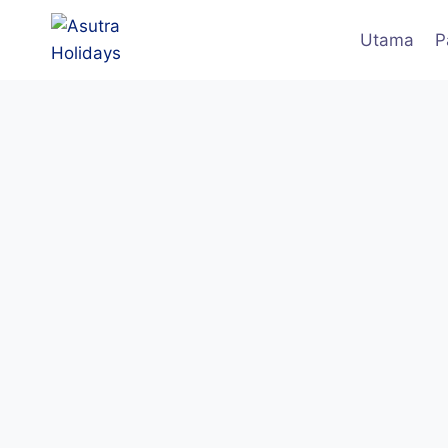
Utama
P