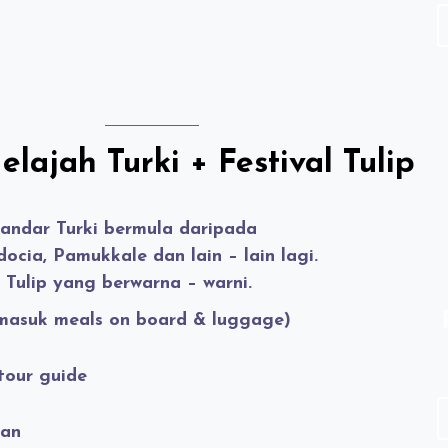
)
A
lajah Turki + Festival Tulip
andar Turki bermula daripada
docia
,
Pamukkale
dan lain – lain lagi.
 Tulip yang berwarna – warni.
masuk meals on board & luggage)
tour guide
kan