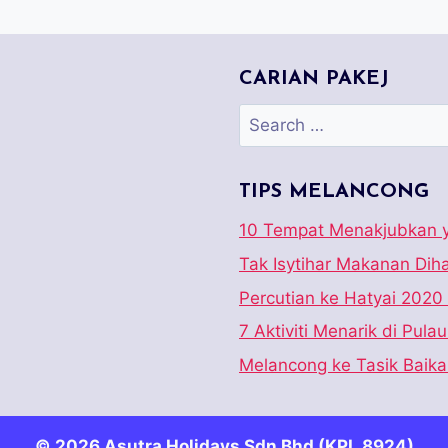
CARIAN PAKEJ
TIPS MELANCONG
10 Tempat Menakjubkan y
Tak Isytihar Makanan Di
Percutian ke Hatyai 2020
7 Aktiviti Menarik di Pula
Melancong ke Tasik Baika
© 2026 Asutra Holidays Sdn Bhd (KPL 8924)