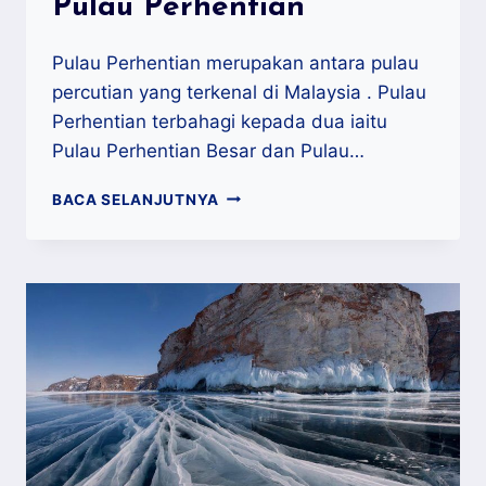
Pulau Perhentian
Pulau Perhentian merupakan antara pulau
percutian yang terkenal di Malaysia . Pulau
Perhentian terbahagi kepada dua iaitu
Pulau Perhentian Besar dan Pulau…
7
BACA SELANJUTNYA
AKTIVITI
MENARIK
DI
PULAU
PERHENTIAN