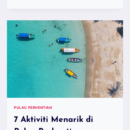
KE
HATYAI
2020
3
HARI
2
MALAM
RM299
SAHAJA!
PULAU PERHENTIAN
7 Aktiviti Menarik di