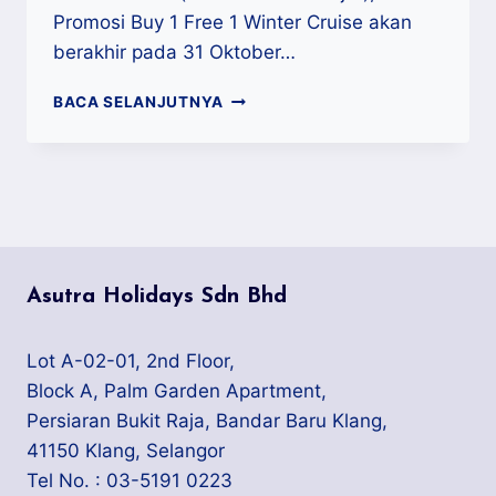
Promosi Buy 1 Free 1 Winter Cruise akan
berakhir pada 31 Oktober…
PROMOSI
BACA SELANJUTNYA
BUY
1
FREE
1
WINTER
CRUISE
INI
BERAKHIR
Asutra Holidays Sdn Bhd
PADA
31
OKTOBER
Lot A-02-01, 2nd Floor,
2019
Block A, Palm Garden Apartment,
Persiaran Bukit Raja, Bandar Baru Klang,
41150 Klang, Selangor
Tel No. : 03-5191 0223