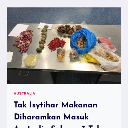
YANG
HARUS
ANDA
KUNJUNGI
DI
SWITZERLAND
AUSTRALIA
Tak Isytihar Makanan
Diharamkan Masuk