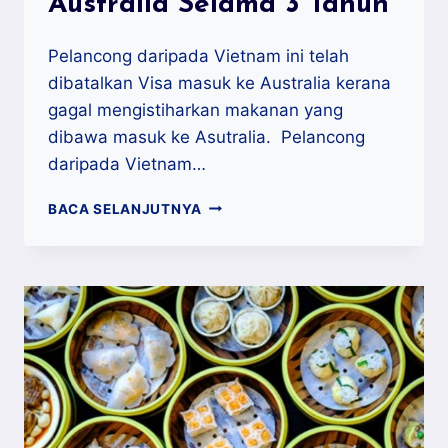
Australia Selama 3 Tahun
Pelancong daripada Vietnam ini telah
dibatalkan Visa masuk ke Australia kerana
gagal mengistiharkan makanan yang
dibawa masuk ke Asutralia. Pelancong
daripada Vietnam…
TAK
BACA SELANJUTNYA
ISYTIHAR
MAKANAN
DIHARAMKAN
MASUK
AUSTRALIA
SELAMA
3
TAHUN