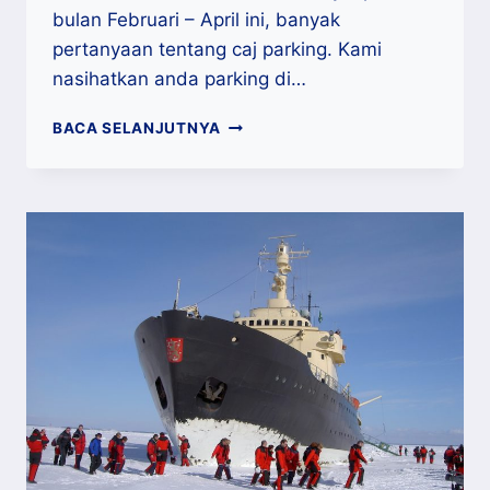
bulan Februari – April ini, banyak
pertanyaan tentang caj parking. Kami
nasihatkan anda parking di…
RATE
BACA SELANJUTNYA
PARKING
DI
KL
SENTRAL
MURAH
?