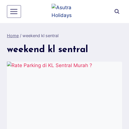
Skip
to
content
Home
/
weekend kl sentral
weekend kl sentral