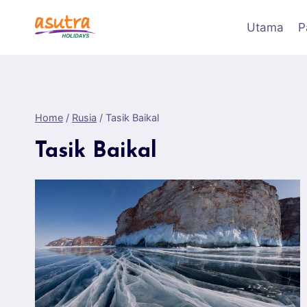
Skip
to
Utama
P
content
Home
/
Rusia
/
Tasik Baikal
Tasik Baikal